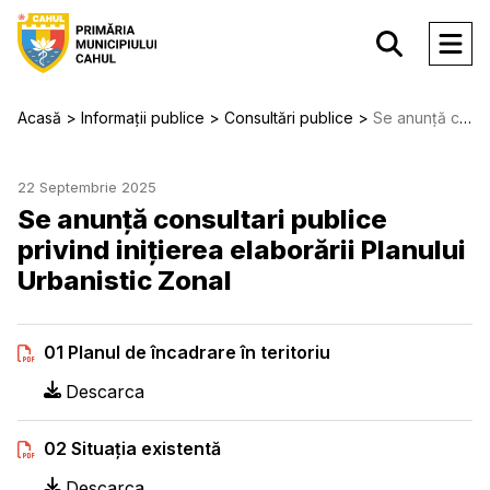
Acasă
Informații publice
Consultări publice
Se anunță consultari publice privind inițierea elaborării Planului Urbanistic Zonal
22 Septembrie 2025
Se anunță consultari publice
privind inițierea elaborării Planului
Urbanistic Zonal
01 Planul de încadrare în teritoriu
Descarca
02 Situația existentă
Descarca