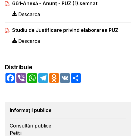
661-Anexă - Anunț - PUZ (1).semnat
Descarca
Studiu de Justificare privind elaborarea PUZ
Descarca
Distribuie
Facebook
Viber
WhatsApp
Telegram
Odnoklassniki
VK
Share
Informații publice
Consultări publice
Petiții