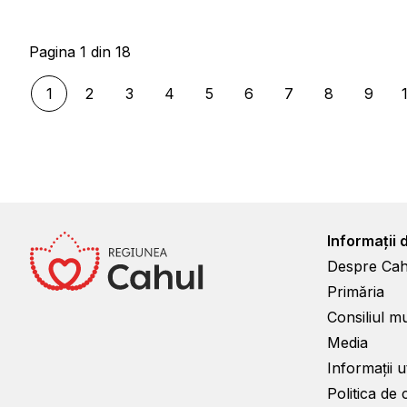
Pagina 1 din 18
1
2
3
4
5
6
7
8
9
Informații 
Despre Cah
Primăria
Consiliul m
Media
Informații ut
Politica de 