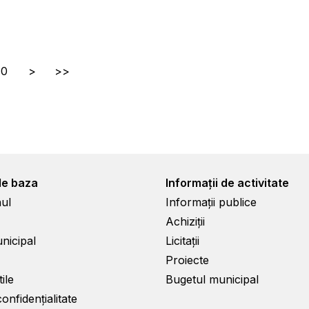
10
>
>>
de baza
Informații de activitate
ul
Informații publice
Achiziții
unicipal
Licitații
Proiecte
ile
Bugetul municipal
confidențialitate