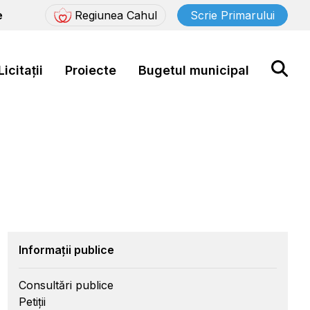
e
Regiunea Cahul
Scrie Primarului
Licitații
Proiecte
Bugetul municipal
Informații publice
Consultări publice
Petiții