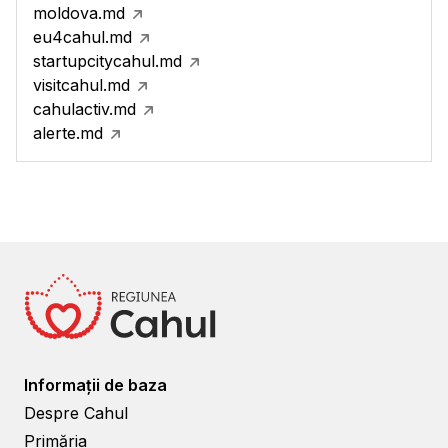
moldova.md
eu4cahul.md
startupcitycahul.md
visitcahul.md
cahulactiv.md
alerte.md
Informații de baza
Despre Cahul
Primăria