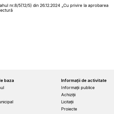
Cahul nr.8/5(12/5) din 26.12.2024 „Cu privire la aprobarea
lectură
de baza
Informații de activitate
ul
Informații publice
Achiziții
unicipal
Licitații
Proiecte