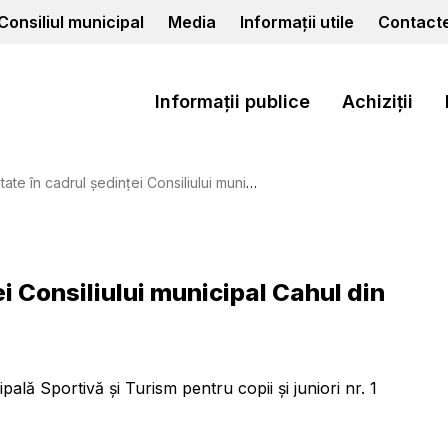
Consiliul municipal
Media
Informații utile
Contact
Informații publice
Achiziții
cadrul ședinței Consiliului municipal Cahul din 13.03.2025
ei Consiliului municipal Cahul din
ipală Sportivă și Turism pentru copii și juniori nr. 1