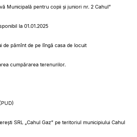
tivă Municipală pentru copii și juniori nr. 2 Cahul”
isponibil la 01.01.2025
ui de pămînt de pe lîngă casa de locuit
zarea cumpărarea terenurilor.
 (PUD)
ginerești SRL „Cahul Gaz” pe teritoriul municipiului Cahul