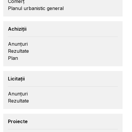
Comerț
Planul urbanistic general
Achiziții
Anunțuri
Rezultate
Plan
Licitații
Anunțuri
Rezultate
Proiecte