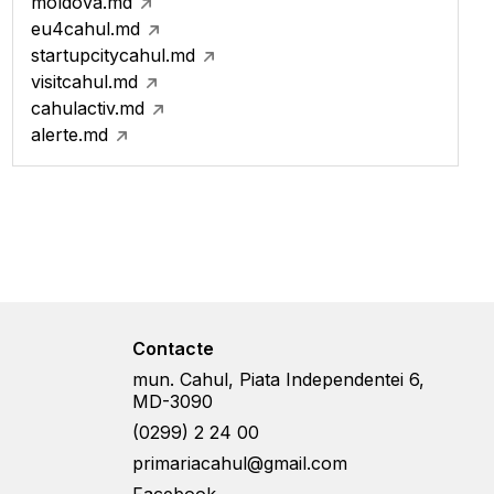
moldova.md
eu4cahul.md
startupcitycahul.md
visitcahul.md
cahulactiv.md
alerte.md
Contacte
mun. Cahul, Piata Independentei 6,
MD-3090
(0299) 2 24 00
primariacahul@gmail.com