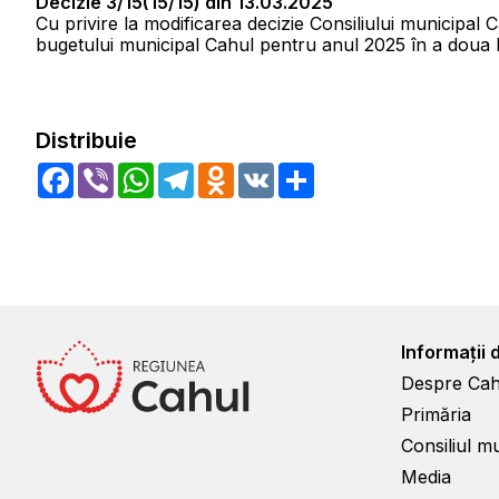
Decizie 3/15(15/15) din 13.03.2025
Cu privire la modificarea decizie Consiliului municipal 
bugetului municipal Cahul pentru anul 2025 în a doua 
Distribuie
Facebook
Viber
WhatsApp
Telegram
Odnoklassniki
VK
Share
Informații 
Despre Cah
Primăria
Consiliul m
Media