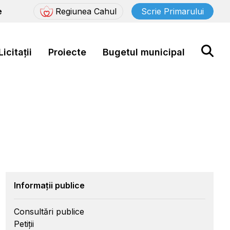
e
Regiunea Cahul
Scrie Primarului
Licitații
Proiecte
Bugetul municipal
Informații publice
Consultări publice
Petiții