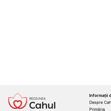
Informații 
Despre Cah
Primăria