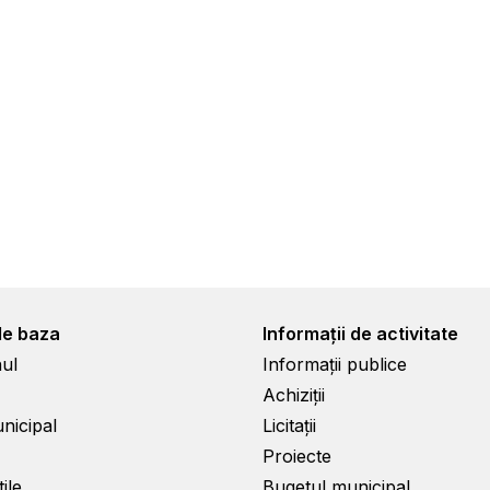
de baza
Informații de activitate
ul
Informații publice
Achiziții
unicipal
Licitații
Proiecte
ile
Bugetul municipal