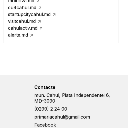
moldova.md
eu4cahul.md
startupcitycahul.md
visitcahul.md
cahulactiv.md
alerte.md
Contacte
mun. Cahul, Piata Independentei 6,
MD-3090
(0299) 2 24 00
primariacahul@gmail.com
Facebook