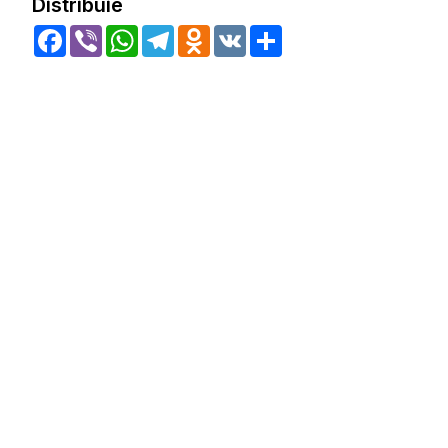
Distribuie
Facebook
Viber
WhatsApp
Telegram
Odnoklassniki
VK
Share