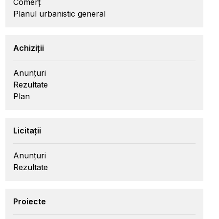
Comerț
Planul urbanistic general
Achiziții
Anunțuri
Rezultate
Plan
Licitații
Anunțuri
Rezultate
Proiecte