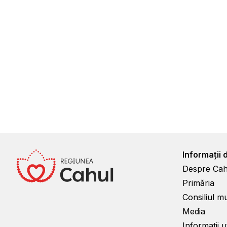
Informații 
Despre Cah
Primăria
Consiliul m
Media
Informații ut