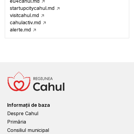
eu4cahul.md
startupcitycahul.md
visitcahul.md
cahulactiv.md
alerte.md
Informații de baza
Despre Cahul
Primăria
Consiliul municipal