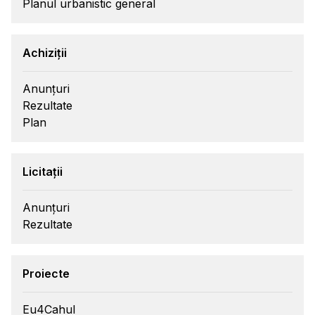
Planul urbanistic general
Achiziții
Anunțuri
Rezultate
Plan
Licitații
Anunțuri
Rezultate
Proiecte
Eu4Cahul