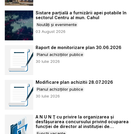
Sistare parțială a furnizării apei potabile în
sectorul Centru al mun. Cahul
Noutăți și evenimente
03 August 2026
Raport de monitorizare plan 30.06.2026
Planul achizițiilor publice
30 Iulie 2026
Modificare plan achizitii 28.07.2026
Planul achizițiilor publice
30 Iulie 2026
A N U N Ţ сu privire la organizarea și
desfăşurarea concursului privind ocuparea
funcției de director al instituției de
învățământ preșcolar din municipiul Cahul
Funcții vacante