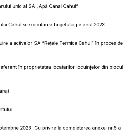
narului unic al SA „Apă Canal Cahul”
piului Cahul şi executarea bugetului pe anul 2023
ibuire a activelor SA ”Rețele Termice Cahul” în proces de
 aferent în proprietatea locatarilor locuinţelor din blocul
araj)
ntului
septembrie 2023 „Cu privire la completarea anexei nr.6 a