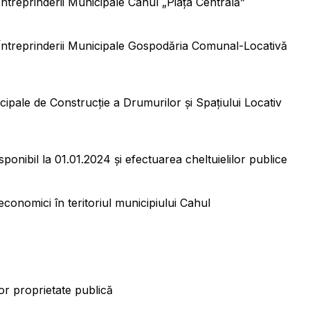
Întreprinderii Municipale Cahul „Piaţa Centrală”
a Întreprinderii Municipale Gospodăria Comunal-Locativă
icipale de Construcţie a Drumurilor şi Spaţiului Locativ
isponibil la 01.01.2024 şi efectuarea cheltuielilor publice
economici în teritoriul municipiului Cahul
ă
ilor proprietate publică