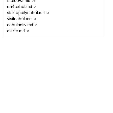
moldova.md
eu4cahul.md
startupcitycahul.md
visitcahul.md
cahulactiv.md
alerte.md