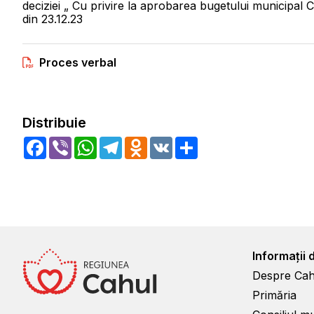
deciziei „ Cu privire la aprobarea bugetului municipal 
din 23.12.23
Proces verbal
Distribuie
Facebook
Viber
WhatsApp
Telegram
Odnoklassniki
VK
Share
Informații 
Despre Cah
Primăria