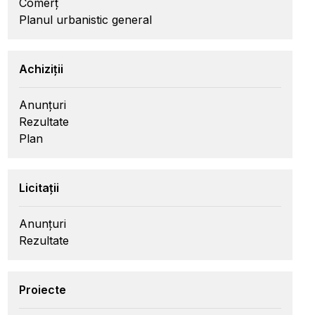
Comerț
Planul urbanistic general
Achiziții
Anunțuri
Rezultate
Plan
Licitații
Anunțuri
Rezultate
Proiecte