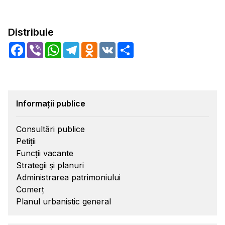
Distribuie
Facebook
Viber
WhatsApp
Telegram
Odnoklassniki
VK
Share
Informații publice
Consultări publice
Petiții
Funcții vacante
Strategii și planuri
Administrarea patrimoniului
Comerț
Planul urbanistic general