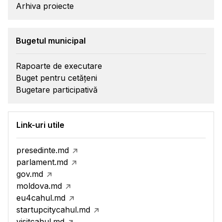
Arhiva proiecte
Bugetul municipal
Rapoarte de executare
Buget pentru cetățeni
Bugetare participativă
Link-uri utile
presedinte.md
parlament.md
gov.md
moldova.md
eu4cahul.md
startupcitycahul.md
visitcahul.md