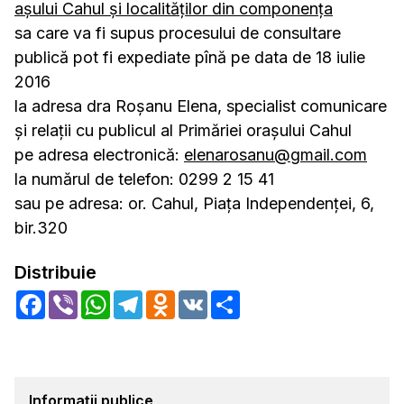
aşului Cahul şi localităţilor din componenţa
sa care va fi supus procesului de consultare
publică pot fi expediate pînă pe data de 18 iulie
2016
la adresa dra Roșanu Elena, specialist comunicare
și relații cu publicul al Primăriei orașului Cahul
pe adresa electronică:
elenarosanu@gmail.com
la numărul de telefon: 0299 2 15 41
sau pe adresa: or. Cahul, Piața Independenței, 6,
bir.320
Distribuie
Facebook
Viber
WhatsApp
Telegram
Odnoklassniki
VK
Share
Informații publice