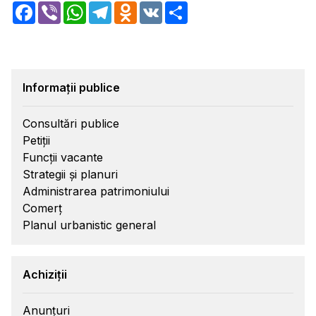
Facebook
Viber
WhatsApp
Telegram
Odnoklassniki
VK
Share
Informații publice
Consultări publice
Petiții
Funcții vacante
Strategii și planuri
Administrarea patrimoniului
Comerț
Planul urbanistic general
Achiziții
Anunțuri