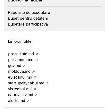
Bugetul municipal
Rapoarte de executare
Buget pentru cetățeni
Bugetare participativă
Link-uri utile
presedinte.md
parlament.md
gov.md
moldova.md
eu4cahul.md
startupcitycahul.md
visitcahul.md
cahulactiv.md
alerte.md