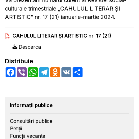
Vă prezentăm numărul curent al Revistei social-
culturale trimestriale „CAHULUL LITERAR ȘI
ARTISTIC” nr. 17 (21) ianuarie-martie 2024.
CAHULUL LITERAR ȘI ARTISTIC nr. 17 (21)
Descarca
Distribuie
Facebook
Viber
WhatsApp
Telegram
Odnoklassniki
VK
Share
Informații publice
Consultări publice
Petiții
Funcții vacante