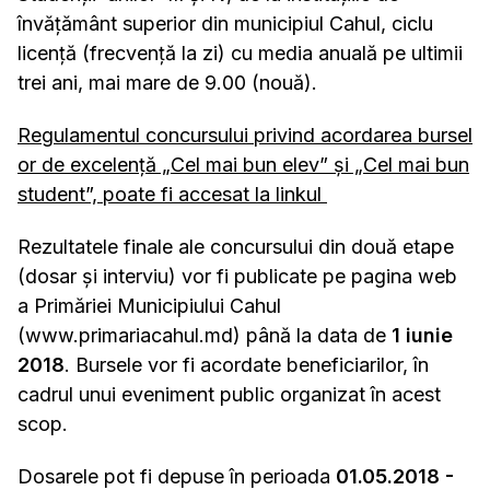
învăţământ superior din municipiul Cahul, ciclu
licență (frecvenţă la zi) cu media anuală pe ultimii
trei ani, mai mare de 9.00 (nouă).
Regulamentul concursului privind acordarea bursel
or de excelenţă „Cel mai bun elev” şi „Cel mai bun
student”, poate fi accesat la linkul
Rezultatele finale ale concursului din două etape
(dosar și interviu) vor fi publicate pe pagina web
a Primăriei Municipiului Cahul
(www.primariacahul.md) până la data de
1 iunie
2018
. Bursele vor fi acordate beneficiarilor, în
cadrul unui eveniment public organizat în acest
scop.
Dosarele pot fi depuse în perioada
01.05.2018 -