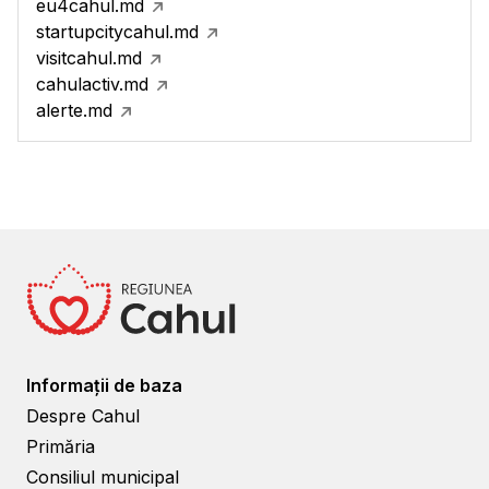
eu4cahul.md
startupcitycahul.md
visitcahul.md
cahulactiv.md
alerte.md
Informații de baza
Despre Cahul
Primăria
Consiliul municipal