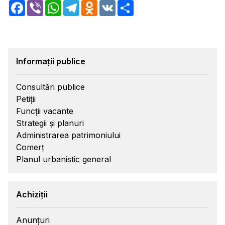
Facebook
Viber
WhatsApp
Telegram
Odnoklassniki
VK
Share
Informații publice
Consultări publice
Petiții
Funcții vacante
Strategii și planuri
Administrarea patrimoniului
Comerț
Planul urbanistic general
Achiziții
Anunțuri