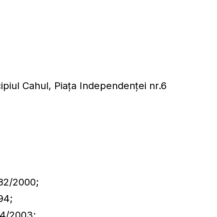
iul Cahul, Piaţa Independenţei nr.6
982/2000;
94;
54/2003;