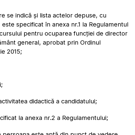
e se indică şi lista actelor depuse, cu
l este specificat în anexa nr.1 la Regulamentul
cursului pentru ocuparea funcției de director
vățământ general, aprobat prin Ordinul
ie 2015;
i;
ctivitatea didactică a candidatului;
ificat la anexa nr.2 a Regulamentului;
 că persoana este aptă din punct de vedere