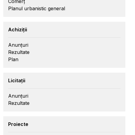
Comerț
Planul urbanistic general
Achiziții
Anunțuri
Rezultate
Plan
Licitații
Anunțuri
Rezultate
Proiecte