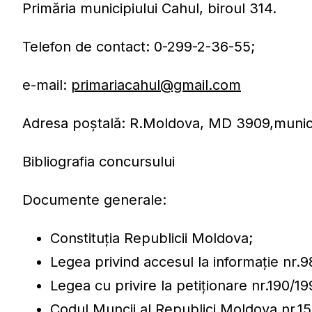
Primăria municipiului Cahul, biroul 314.
Telefon de contact: 0-299-2-36-55;
e-mail:
primariacahul@gmail.com
Adresa poştală: R.Moldova, MD 3909,municip
Bibliografia concursului
Documente generale:
Constituția Republicii Moldova;
Legea privind accesul la informație nr.
Legea cu privire la petiționare nr.190/19
Codul Muncii al Republici Moldova nr.1