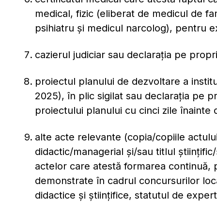
medical, fizic (eliberat de medicul de fa
psihiatru și medicul narcolog), pentru ex
cazierul judiciar sau declarația pe prop
proiectul planului de dezvoltare a institu
2025), în plic sigilat sau declaraţia pe
proiectului planului cu cinci zile înainte 
alte acte relevante (copia/copiile actul
didactic/managerial şi/sau titlul ştiinţific
actelor care atestă formarea continuă, 
demonstrate în cadrul concursurilor loca
didactice şi ştiinţifice, statutul de exper