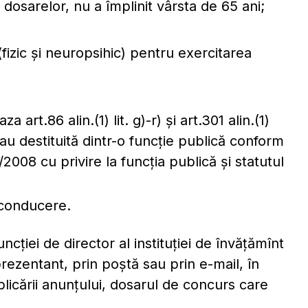
dosarelor, nu a împlinit vârsta de 65 ani;
izic și neuropsihic) pentru exercitarea
 art.86 alin.(1) lit. g)-r) şi art.301 alin.(1)
sau destituită dintr-o funcţie publică conform
58/2008 cu privire la funcţia publică şi statutul
 conducere.
ţiei de director al instituţiei de învăţămînt
ezentant, prin poştă sau prin e-mail, în
blicării anunţului, dosarul de concurs care