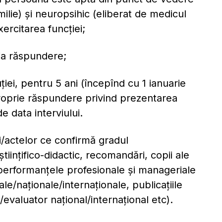
milie) și neuropsihic (eliberat de medicul
ercitarea funcției;
ria răspundere;
ţiei, pentru 5 ani (începînd cu 1 ianuarie
 proprie răspundere privind prezentarea
de data interviului.
ui/actelor ce confirmă gradul
/ştiinţifico-didactic, recomandări, copii ale
performanţele profesionale şi manageriale
le/naţionale/internaţionale, publicaţiile
t/evaluator naţional/internaţional etc).