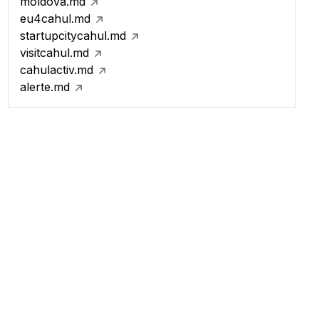
moldova.md
eu4cahul.md
startupcitycahul.md
visitcahul.md
cahulactiv.md
alerte.md