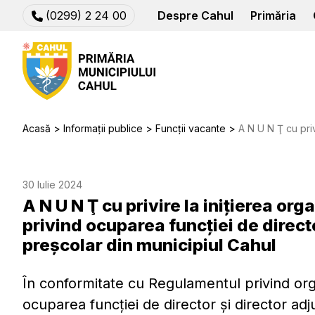
(0299) 2 24 00
Despre Cahul
Primăria
Acasă
Informații publice
Funcții vacante
A N U N Ţ сu privire la inițierea organizării și de
30 Iulie 2024
A N U N Ţ сu privire la inițierea org
privind ocuparea funcției de directo
preșcolar din municipiul Cahul
În conformitate cu Regulamentul privind or
ocuparea funcției de director și director adju