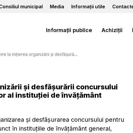
Consiliul municipal
Media
Informații utile
Contact
Informații publice
Achiziții
sfăşurării concursului privind ocuparea funcției de director al instituției de învățământ preșcolar din municipiul Cahul
anizării și desfăşurării concursului
r al instituției de învățământ
ganizarea și desfășurarea concursului pentru
nct în instituțiile de învățământ general,