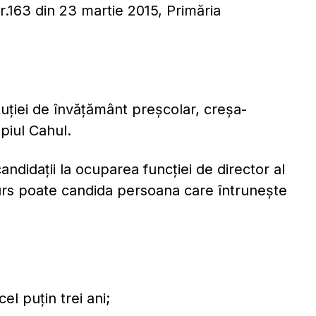
r.163 din 23 martie 2015, Primăria
tuției de învățământ preșcolar, creșa-
ipiul Cahul.
andidații la ocuparea funcţiei de director al
curs poate candida persoana care întrunește
el puțin trei ani;