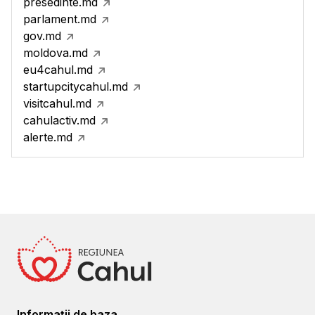
presedinte.md
parlament.md
gov.md
moldova.md
eu4cahul.md
startupcitycahul.md
visitcahul.md
cahulactiv.md
alerte.md
Informații de baza