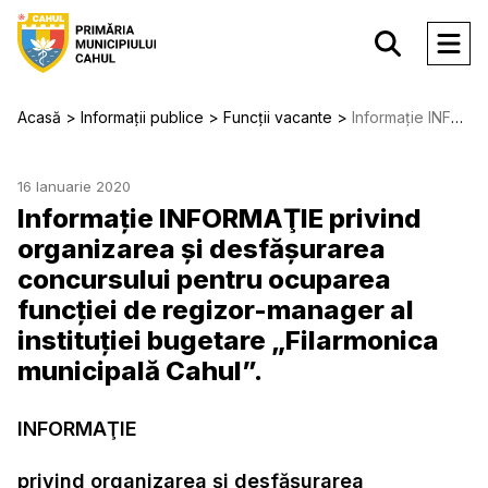
Acasă
Informații publice
Funcții vacante
Informație INFORMAŢIE privind organizarea şi desfăşurarea concursului pentru ocuparea funcţiei de regizor-manager al instituției bugetare „Filarmonica municipală Cahul”.
16 Ianuarie 2020
Informație INFORMAŢIE privind
organizarea şi desfăşurarea
concursului pentru ocuparea
funcţiei de regizor-manager al
instituției bugetare „Filarmonica
municipală Cahul”.
INFORMAŢIE
privind organizarea şi desfăşurarea