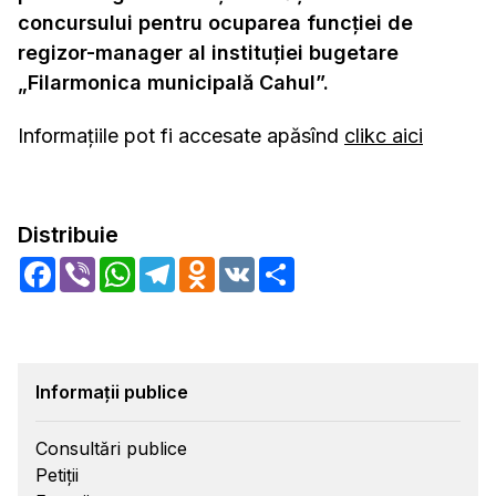
concursului pentru ocuparea funcţiei de
regizor-manager al instituției bugetare
„Filarmonica municipală Cahul”.
Informațiile pot fi accesate apăsînd
clikc aici
Distribuie
Facebook
Viber
WhatsApp
Telegram
Odnoklassniki
VK
Share
Informații publice
Consultări publice
Petiții