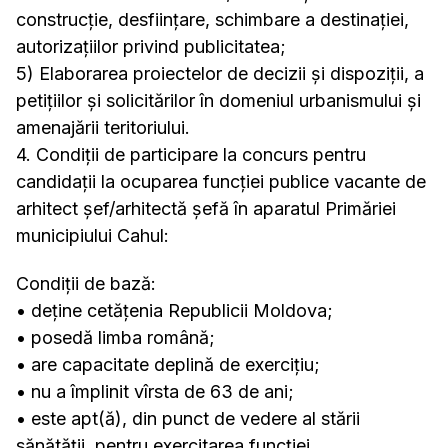
construcție, desființare, schimbare a destinației,
autorizațiilor privind publicitatea;
5) Elaborarea proiectelor de decizii și dispoziții, a
petițiilor și solicitărilor în domeniul urbanismului și
amenajării teritoriului.
4. Condiţii de participare la concurs pentru
candidaţii la ocuparea funcţiei publice vacante de
arhitect șef/arhitectă șefă în aparatul Primăriei
municipiului Cahul:
Condiţii de bază:
• deţine cetăţenia Republicii Moldova;
• posedă limba română;
• are capacitate deplină de exerciţiu;
• nu a împlinit vîrsta de 63 de ani;
• este apt(ă), din punct de vedere al stării
sănătăţii, pentru exercitarea funcţiei