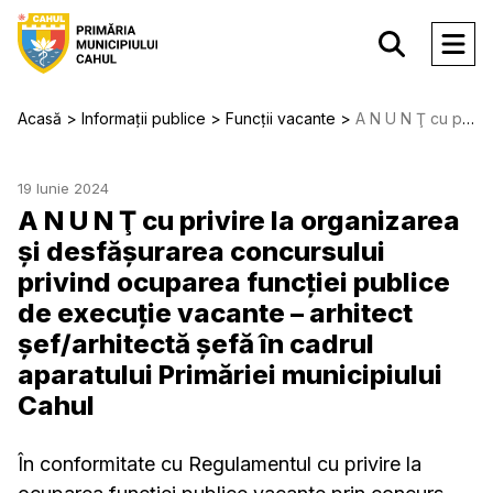
Acasă
Informații publice
Funcții vacante
A N U N Ţ сu privire la organizarea și desfăşurarea concursului privind ocuparea funcţiei publice de execuție vacante – arhitect șef/arhitectă șefă în cadrul aparatului Primăriei municipiului Cahul
19 Iunie 2024
A N U N Ţ сu privire la organizarea
și desfăşurarea concursului
privind ocuparea funcţiei publice
de execuție vacante – arhitect
șef/arhitectă șefă în cadrul
aparatului Primăriei municipiului
Cahul
În conformitate cu Regulamentul cu privire la