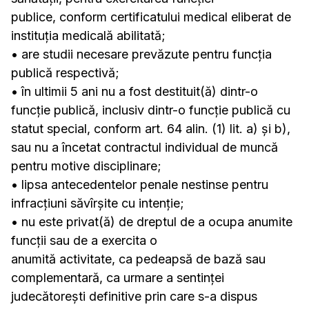
publice, conform certificatului medical eliberat de
instituţia medicală abilitată;
• are studii necesare prevăzute pentru funcţia
publică respectivă;
• în ultimii 5 ani nu a fost destituit(ă) dintr-o
funcţie publică, inclusiv dintr-o funcție publică cu
statut special, conform art. 64 alin. (1) lit. a) și b),
sau nu a încetat contractul individual de muncă
pentru motive disciplinare;
• lipsa antecedentelor penale nestinse pentru
infracţiuni săvîrşite cu intenţie;
• nu este privat(ă) de dreptul de a ocupa anumite
funcţii sau de a exercita o
anumită activitate, ca pedeapsă de bază sau
complementară, ca urmare a sentinţei
judecătoreşti definitive prin care s-a dispus