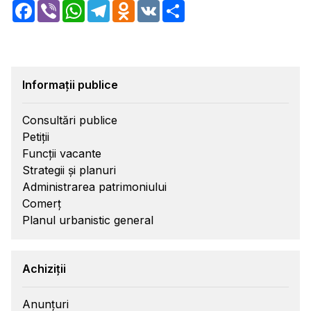
Facebook
Viber
WhatsApp
Telegram
Odnoklassniki
VK
Share
Informații publice
Consultări publice
Petiții
Funcții vacante
Strategii și planuri
Administrarea patrimoniului
Comerț
Planul urbanistic general
Achiziții
Anunțuri