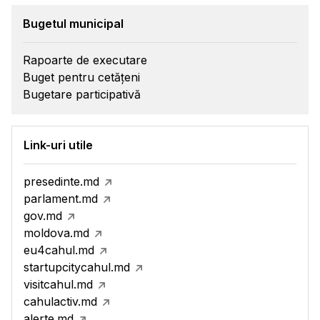
Bugetul municipal
Rapoarte de executare
Buget pentru cetățeni
Bugetare participativă
Link-uri utile
presedinte.md
parlament.md
gov.md
moldova.md
eu4cahul.md
startupcitycahul.md
visitcahul.md
cahulactiv.md
alerte.md