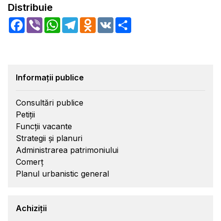
Distribuie
Facebook
Viber
WhatsApp
Telegram
Odnoklassniki
VK
Share
Informații publice
Consultări publice
Petiții
Funcții vacante
Strategii și planuri
Administrarea patrimoniului
Comerț
Planul urbanistic general
Achiziții