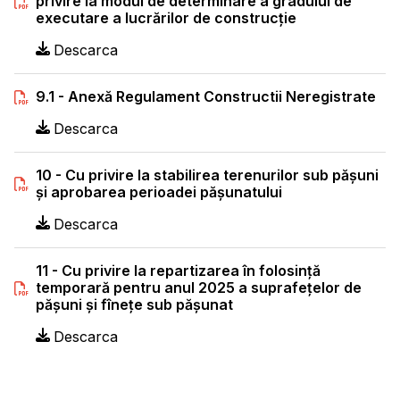
privire la modul de determinare a gradului de
executare a lucrărilor de construcție
Descarca
9.1 - Anexă Regulament Constructii Neregistrate
Descarca
10 - Cu privire la stabilirea terenurilor sub pășuni
şi aprobarea perioadei păşunatului
Descarca
11 - Cu privire la repartizarea în folosinţă
temporară pentru anul 2025 a suprafeţelor de
păşuni şi fîneţe sub păşunat
Descarca