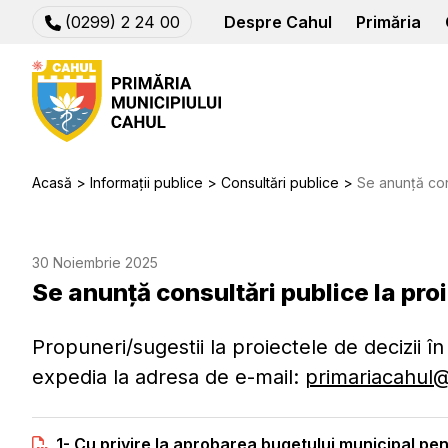
(0299) 2 24 00
Despre Cahul
Primăria
Acasă
Informații publice
Consultări publice
Se anunță cons
30 Noiembrie 2025
Se anunță consultări publice la proi
Propuneri/sugestii la proiectele de decizii în
expedia la adresa de e-mail:
primariacahul
1- Cu privire la aprobarea bugetului municipal pe