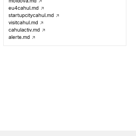
moldova.md
eu4cahul.md
startupcitycahul.md
visitcahul.md
cahulactiv.md
alerte.md