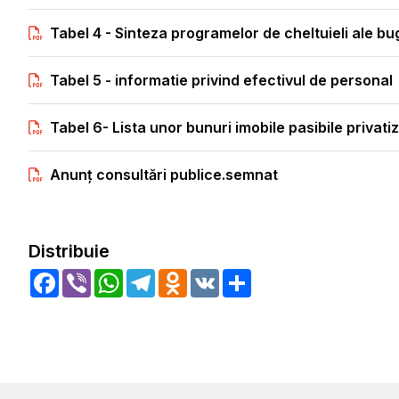
Tabel 4 - Sinteza programelor de cheltuieli ale bu
Tabel 5 - informatie privind efectivul de personal
Tabel 6- Lista unor bunuri imobile pasibile privati
Anunț consultări publice.semnat
Distribuie
Facebook
Viber
WhatsApp
Telegram
Odnoklassniki
VK
Share