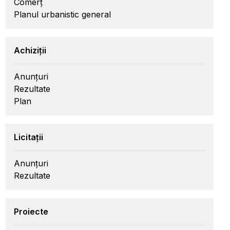
Comerț
Planul urbanistic general
Achiziții
Anunțuri
Rezultate
Plan
Licitații
Anunțuri
Rezultate
Proiecte