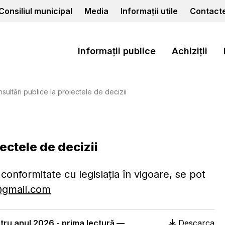
Consiliul municipal
Media
Informații utile
Contact
Informații publice
Achiziții
ultări publice la proiectele de decizii
ectele de decizii
 conformitate cu legislația în vigoare, se pot
@gmail.com
ntru anul 2026 - prima lectură —
Descarca