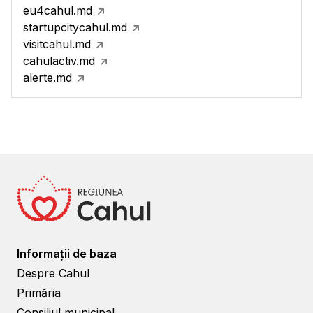
eu4cahul.md
startupcitycahul.md
visitcahul.md
cahulactiv.md
alerte.md
Informații de baza
Despre Cahul
Primăria
Consiliul municipal