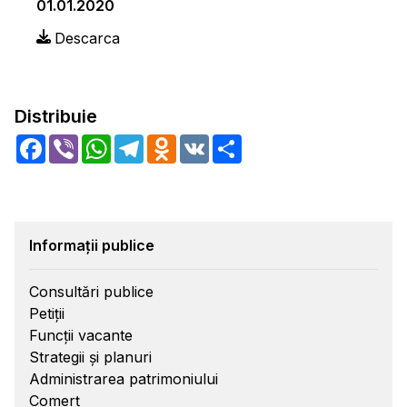
01.01.2020
Descarca
Distribuie
Facebook
Viber
WhatsApp
Telegram
Odnoklassniki
VK
Share
Informații publice
Consultări publice
Petiții
Funcții vacante
Strategii și planuri
Administrarea patrimoniului
Comerț