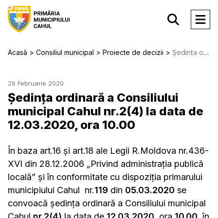
Acasă
Consiliul municipal
Proiecte de decizii
Ședinţa ordinară a Consiliului municipal Cahul nr.2(4) la data de 12.03.2020, ora 10.00
26 Februarie 2020
Ședinţa ordinară a Consiliului
municipal Cahul nr.2(4) la data de
12.03.2020, ora 10.00
În baza art.16 şi art.18 ale Legii R.Moldova nr.436-
XVI din 28.12.2006 „Privind administraţia publică
locală” şi în conformitate cu dispoziţia primarului
municipiului Cahul nr.
119
din
05.03.2020
se
convoacă şedinţa ordinară a Consiliului municipal
Cahul
nr.2(4)
la data de
12.03.2020
,
ora
10.00
, în