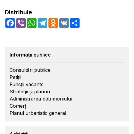
Distribuie
Facebook
Viber
WhatsApp
Telegram
Odnoklassniki
VK
Share
Informații publice
Consultări publice
Petiții
Funcții vacante
Strategii și planuri
Administrarea patrimoniului
Comerț
Planul urbanistic general