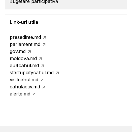
Bugetare participativă
Link-uri utile
presedinte.md
parlament.md
gov.md
moldova.md
eu4cahul.md
startupcitycahul.md
visitcahul.md
cahulactiv.md
alerte.md