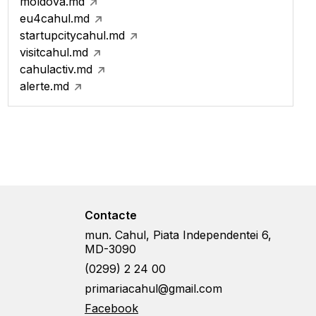
moldova.md
eu4cahul.md
startupcitycahul.md
visitcahul.md
cahulactiv.md
alerte.md
Contacte
mun. Cahul, Piata Independentei 6,
MD-3090
(0299) 2 24 00
primariacahul@gmail.com
Facebook