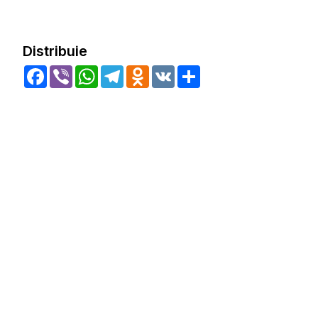
Distribuie
Facebook
Viber
WhatsApp
Telegram
Odnoklassniki
VK
Share