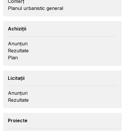
Comerț
Planul urbanistic general
Achiziții
Anunțuri
Rezultate
Plan
Licitații
Anunțuri
Rezultate
Proiecte