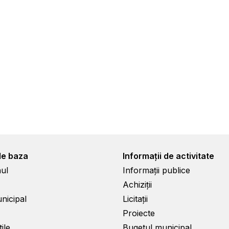
de baza
Informații de activitate
ul
Informații publice
Achiziții
unicipal
Licitații
Proiecte
ile
Bugetul municipal