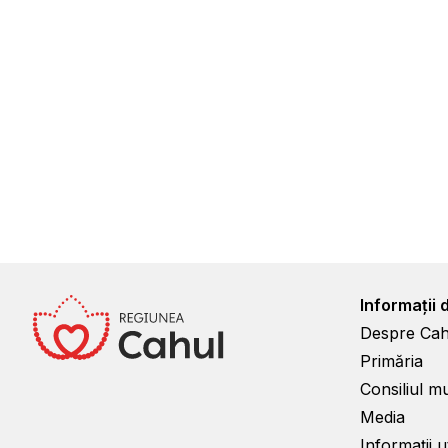
Informații 
Despre Cah
Primăria
Consiliul m
Media
Informații ut