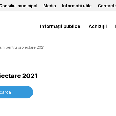
Consiliul municipal
Media
Informații utile
Contact
Informații publice
Achiziții
ism pentru proiectare 2021
iectare 2021
carca