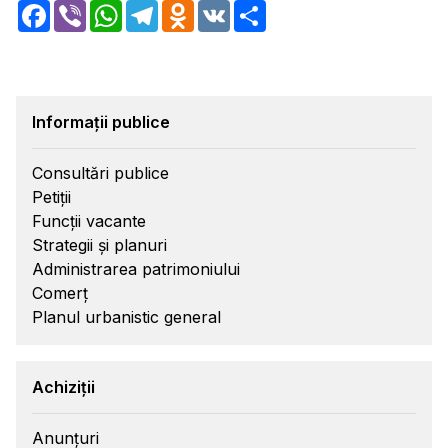
Facebook
Viber
WhatsApp
Telegram
Odnoklassniki
VK
Share
Informații publice
Consultări publice
Petiții
Funcții vacante
Strategii și planuri
Administrarea patrimoniului
Comerț
Planul urbanistic general
Achiziții
Anunțuri