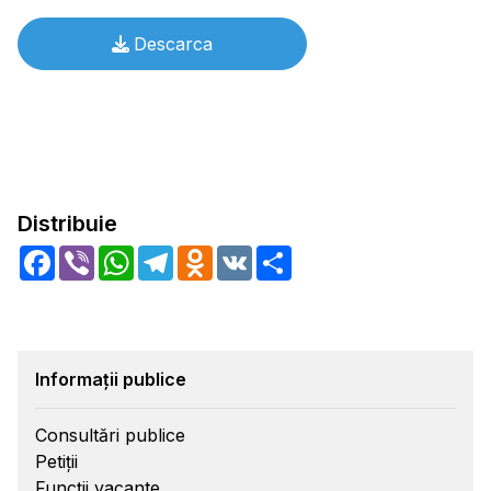
Descarca
Distribuie
Facebook
Viber
WhatsApp
Telegram
Odnoklassniki
VK
Share
Informații publice
Consultări publice
Petiții
Funcții vacante