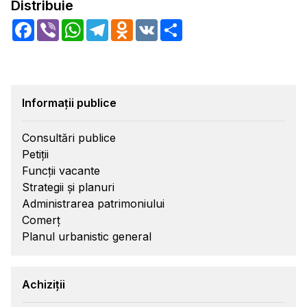
Distribuie
Facebook
Viber
WhatsApp
Telegram
Odnoklassniki
VK
Share
Informații publice
Consultări publice
Petiții
Funcții vacante
Strategii și planuri
Administrarea patrimoniului
Comerț
Planul urbanistic general
Achiziții