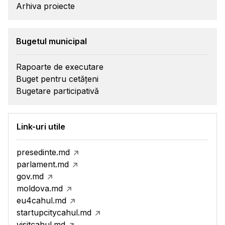
Arhiva proiecte
Bugetul municipal
Rapoarte de executare
Buget pentru cetățeni
Bugetare participativă
Link-uri utile
presedinte.md
parlament.md
gov.md
moldova.md
eu4cahul.md
startupcitycahul.md
visitcahul.md