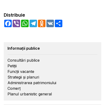
Distribuie
Facebook
Viber
WhatsApp
Telegram
Odnoklassniki
VK
Share
Informații publice
Consultări publice
Petiții
Funcții vacante
Strategii și planuri
Administrarea patrimoniului
Comerț
Planul urbanistic general