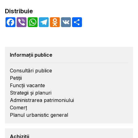
Distribuie
Facebook
Viber
WhatsApp
Telegram
Odnoklassniki
VK
Share
Informații publice
Consultări publice
Petiții
Funcții vacante
Strategii și planuri
Administrarea patrimoniului
Comerț
Planul urbanistic general
Achiziții