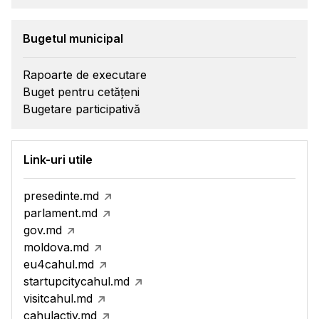
Bugetul municipal
Rapoarte de executare
Buget pentru cetățeni
Bugetare participativă
Link-uri utile
presedinte.md
parlament.md
gov.md
moldova.md
eu4cahul.md
startupcitycahul.md
visitcahul.md
cahulactiv.md