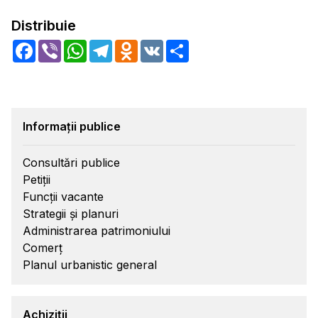
Distribuie
Facebook
Viber
WhatsApp
Telegram
Odnoklassniki
VK
Share
Informații publice
Consultări publice
Petiții
Funcții vacante
Strategii și planuri
Administrarea patrimoniului
Comerț
Planul urbanistic general
Achiziții