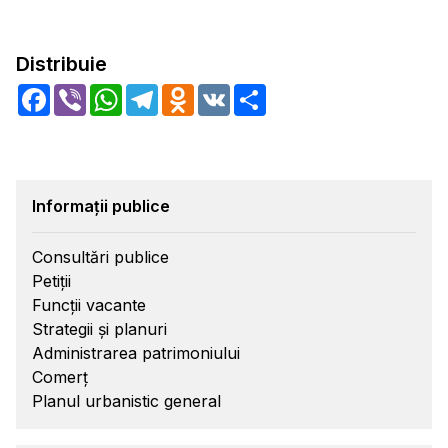
Distribuie
Facebook
Viber
WhatsApp
Telegram
Odnoklassniki
VK
Share
Informații publice
Consultări publice
Petiții
Funcții vacante
Strategii și planuri
Administrarea patrimoniului
Comerț
Planul urbanistic general