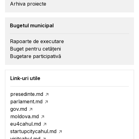
Arhiva proiecte
Bugetul municipal
Rapoarte de executare
Buget pentru cetățeni
Bugetare participativă
Link-uri utile
presedinte.md
parlament.md
gov.md
moldova.md
eu4cahul.md
startupcitycahul.md
visitcahul.md