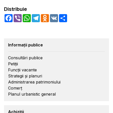
Distribuie
Facebook
Viber
WhatsApp
Telegram
Odnoklassniki
VK
Share
Informații publice
Consultări publice
Petiții
Funcții vacante
Strategii și planuri
Administrarea patrimoniului
Comerț
Planul urbanistic general
Achiziții