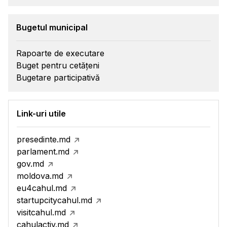
Bugetul municipal
Rapoarte de executare
Buget pentru cetățeni
Bugetare participativă
Link-uri utile
presedinte.md
parlament.md
gov.md
moldova.md
eu4cahul.md
startupcitycahul.md
visitcahul.md
cahulactiv.md