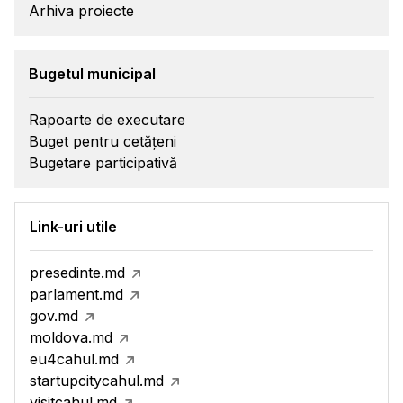
Arhiva proiecte
Bugetul municipal
Rapoarte de executare
Buget pentru cetățeni
Bugetare participativă
Link-uri utile
presedinte.md
parlament.md
gov.md
moldova.md
eu4cahul.md
startupcitycahul.md
visitcahul.md