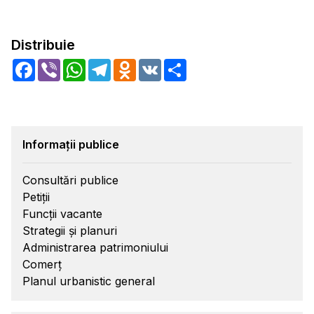
Distribuie
Facebook
Viber
WhatsApp
Telegram
Odnoklassniki
VK
Share
Informații publice
Consultări publice
Petiții
Funcții vacante
Strategii și planuri
Administrarea patrimoniului
Comerț
Planul urbanistic general