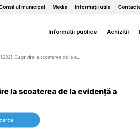
Consiliul municipal
Media
Informații utile
Contact
Informații publice
Achiziții
ire la scoaterea de la evidenţă a copiilor aflaţi în situaţie de risc
ire la scoaterea de la evidenţă a
carca