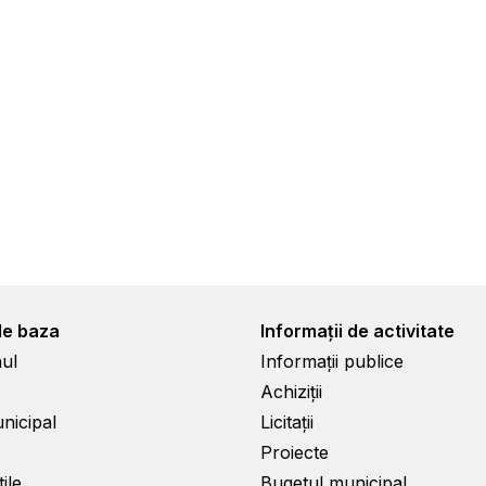
de baza
Informații de activitate
ul
Informații publice
Achiziții
unicipal
Licitații
Proiecte
ile
Bugetul municipal