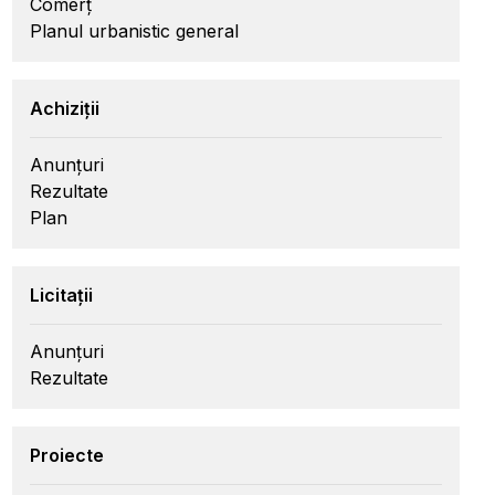
Comerț
Planul urbanistic general
Achiziții
Anunțuri
Rezultate
Plan
Licitații
Anunțuri
Rezultate
Proiecte