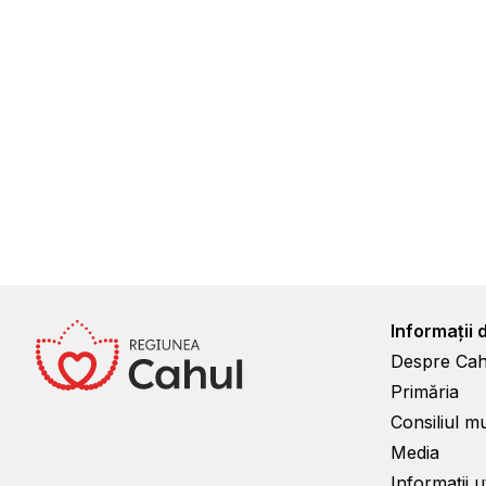
Informații 
Despre Cah
Primăria
Consiliul m
Media
Informații ut