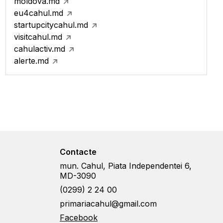
moldova.md
eu4cahul.md
startupcitycahul.md
visitcahul.md
cahulactiv.md
alerte.md
Contacte
mun. Cahul, Piata Independentei 6,
MD-3090
(0299) 2 24 00
primariacahul@gmail.com
Facebook