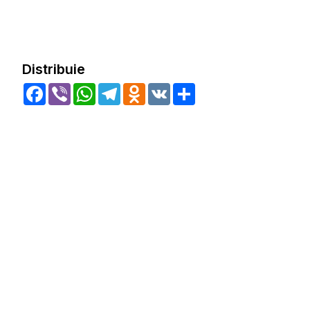
Distribuie
Facebook
Viber
WhatsApp
Telegram
Odnoklassniki
VK
Share