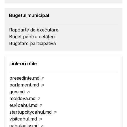
Bugetul municipal
Rapoarte de executare
Buget pentru cetățeni
Bugetare participativă
Link-uri utile
presedinte.md
parlament.md
gov.md
moldova.md
eu4cahul.md
startupcitycahul.md
visitcahul.md
cahulactiv.md