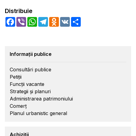
Distribuie
Facebook
Viber
WhatsApp
Telegram
Odnoklassniki
VK
Share
Informații publice
Consultări publice
Petiții
Funcții vacante
Strategii și planuri
Administrarea patrimoniului
Comerț
Planul urbanistic general
Achiziții