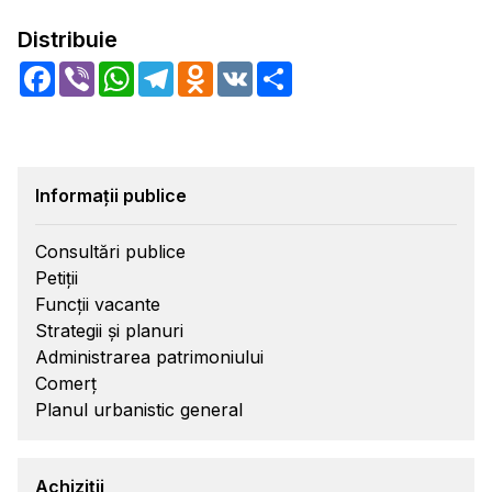
Distribuie
Facebook
Viber
WhatsApp
Telegram
Odnoklassniki
VK
Share
Informații publice
Consultări publice
Petiții
Funcții vacante
Strategii și planuri
Administrarea patrimoniului
Comerț
Planul urbanistic general
Achiziții