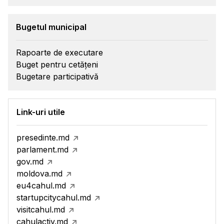
Bugetul municipal
Rapoarte de executare
Buget pentru cetățeni
Bugetare participativă
Link-uri utile
presedinte.md
parlament.md
gov.md
moldova.md
eu4cahul.md
startupcitycahul.md
visitcahul.md
cahulactiv.md