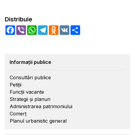
Distribuie
Facebook
Viber
WhatsApp
Telegram
Odnoklassniki
VK
Share
Informații publice
Consultări publice
Petiții
Funcții vacante
Strategii și planuri
Administrarea patrimoniului
Comerț
Planul urbanistic general