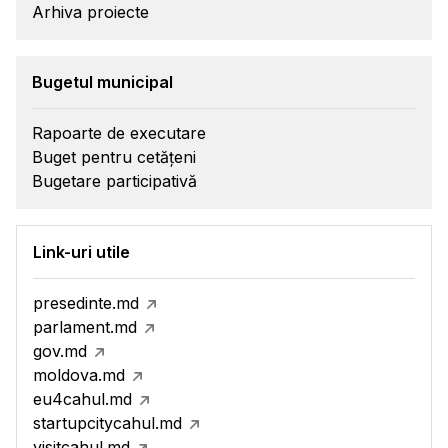
Arhiva proiecte
Bugetul municipal
Rapoarte de executare
Buget pentru cetățeni
Bugetare participativă
Link-uri utile
presedinte.md
parlament.md
gov.md
moldova.md
eu4cahul.md
startupcitycahul.md
visitcahul.md