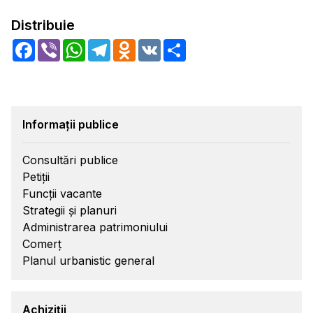
Distribuie
Facebook
Viber
WhatsApp
Telegram
Odnoklassniki
VK
Share
Informații publice
Consultări publice
Petiții
Funcții vacante
Strategii și planuri
Administrarea patrimoniului
Comerț
Planul urbanistic general
Achiziții