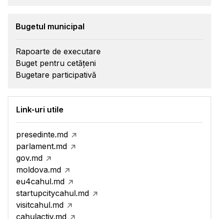
Bugetul municipal
Rapoarte de executare
Buget pentru cetățeni
Bugetare participativă
Link-uri utile
presedinte.md
parlament.md
gov.md
moldova.md
eu4cahul.md
startupcitycahul.md
visitcahul.md
cahulactiv.md