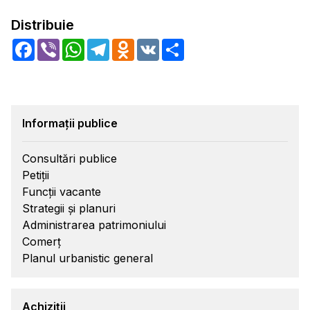
Distribuie
Facebook
Viber
WhatsApp
Telegram
Odnoklassniki
VK
Share
Informații publice
Consultări publice
Petiții
Funcții vacante
Strategii și planuri
Administrarea patrimoniului
Comerț
Planul urbanistic general
Achiziții