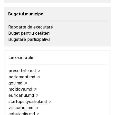
Bugetul municipal
Rapoarte de executare
Buget pentru cetățeni
Bugetare participativă
Link-uri utile
presedinte.md
parlament.md
gov.md
moldova.md
eu4cahul.md
startupcitycahul.md
visitcahul.md
cahulactiv.md