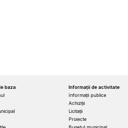
de baza
Informații de activitate
ul
Informații publice
Achiziții
unicipal
Licitații
Proiecte
ile
Bugetul municipal