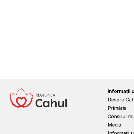
Informații 
Despre Cah
Primăria
Consiliul m
Media
Informații ut