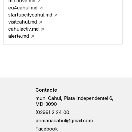
moldova.md
eu4cahul.md
startupcitycahul.md
visitcahul.md
cahulactiv.md
alerte.md
Contacte
mun. Cahul, Piata Independentei 6,
MD-3090
(0299) 2 24 00
primariacahul@gmail.com
Facebook