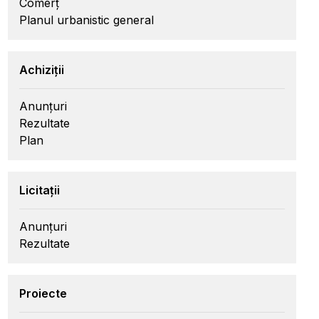
Comerț
Planul urbanistic general
Achiziții
Anunțuri
Rezultate
Plan
Licitații
Anunțuri
Rezultate
Proiecte