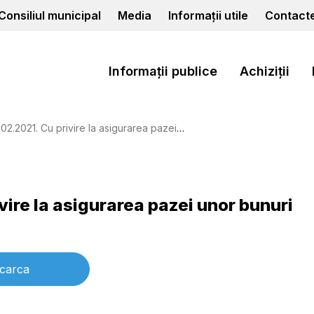
Consiliul municipal
Media
Informații utile
Contact
Informații publice
Achiziții
1. Cu privire la asigurarea pazei unor bunuri imobile
ivire la asigurarea pazei unor bunuri
carca