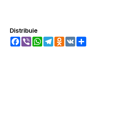
Distribuie
Facebook
Viber
WhatsApp
Telegram
Odnoklassniki
VK
Share