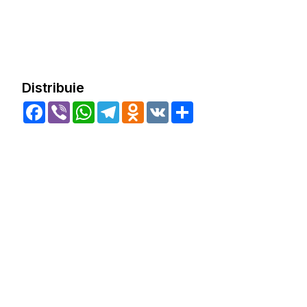
Distribuie
Facebook
Viber
WhatsApp
Telegram
Odnoklassniki
VK
Share