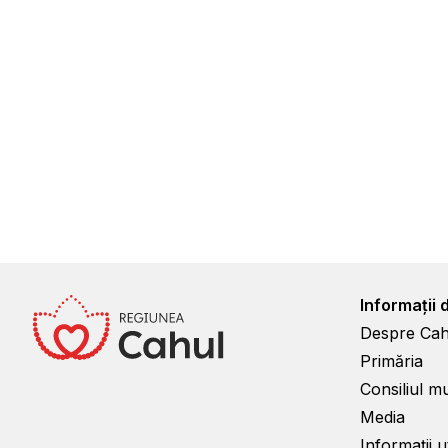
Informații 
Despre Cah
Primăria
Consiliul m
Media
Informații ut