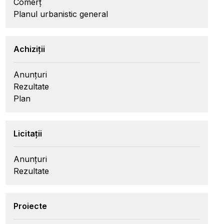
Comerț
Planul urbanistic general
Achiziții
Anunțuri
Rezultate
Plan
Licitații
Anunțuri
Rezultate
Proiecte