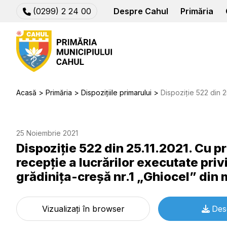
(0299) 2 24 00
Despre Cahul
Primăria
Acasă
Primăria
Dispozițiile primarului
Dispoziție 522 din 25.11.2021. Cu privire la constituirea comisie
25 Noiembrie 2021
Dispoziție 522 din 25.11.2021. Cu pr
recepţie a lucrărilor executate priv
grădiniţa-creşă nr.1 „Ghiocel” din
Vizualizați în browser
Des