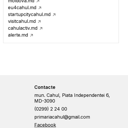
moldova.md
eu4cahul.md
startupcitycahul.md
visitcahul.md
cahulactiv.md
alerte.md
Contacte
mun. Cahul, Piata Independentei 6,
MD-3090
(0299) 2 24 00
primariacahul@gmail.com
Facebook