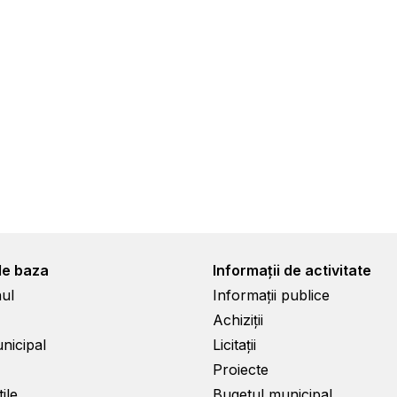
de baza
Informații de activitate
ul
Informații publice
Achiziții
unicipal
Licitații
Proiecte
ile
Bugetul municipal