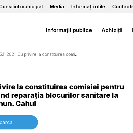
Consiliul municipal
Media
Informații utile
Contact
Informații publice
Achiziții
i pentru recepţie a lucrărilor executate privind reparaţia blocurilor sanitare la grădiniţa-creşă nr.1 „Ghiocel” din mun. Cahul
ivire la constituirea comisiei pentru
ind reparaţia blocurilor sanitare la
 mun. Cahul
carca