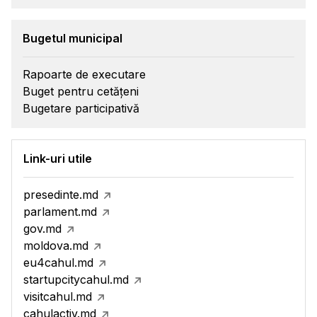
Bugetul municipal
Rapoarte de executare
Buget pentru cetățeni
Bugetare participativă
Link-uri utile
presedinte.md
parlament.md
gov.md
moldova.md
eu4cahul.md
startupcitycahul.md
visitcahul.md
cahulactiv.md