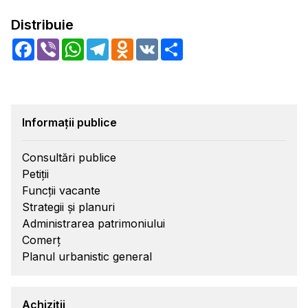
Distribuie
Facebook
Viber
WhatsApp
Telegram
Odnoklassniki
VK
Share
Informații publice
Consultări publice
Petiții
Funcții vacante
Strategii și planuri
Administrarea patrimoniului
Comerț
Planul urbanistic general
Achiziții