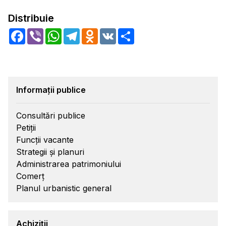
Distribuie
Facebook
Viber
WhatsApp
Telegram
Odnoklassniki
VK
Share
Informații publice
Consultări publice
Petiții
Funcții vacante
Strategii și planuri
Administrarea patrimoniului
Comerț
Planul urbanistic general
Achiziții