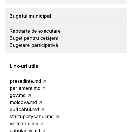
Bugetul municipal
Rapoarte de executare
Buget pentru cetățeni
Bugetare participativă
Link-uri utile
presedinte.md
parlament.md
gov.md
moldova.md
eu4cahul.md
startupcitycahul.md
visitcahul.md
cahulactiv.md