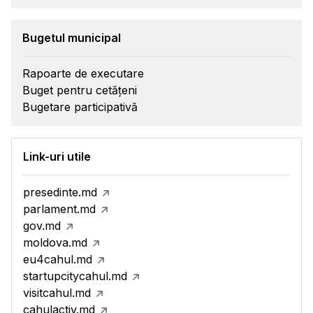
Bugetul municipal
Rapoarte de executare
Buget pentru cetățeni
Bugetare participativă
Link-uri utile
presedinte.md
parlament.md
gov.md
moldova.md
eu4cahul.md
startupcitycahul.md
visitcahul.md
cahulactiv.md