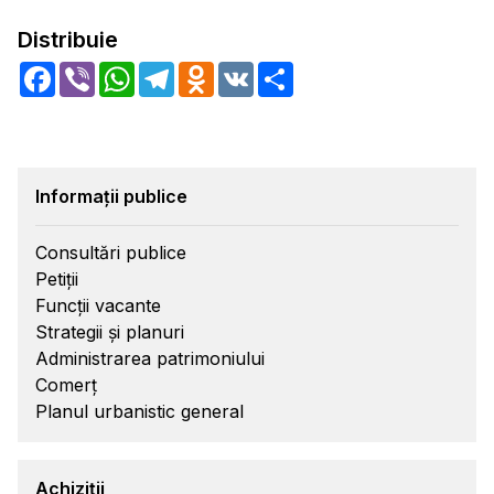
Distribuie
Facebook
Viber
WhatsApp
Telegram
Odnoklassniki
VK
Share
Informații publice
Consultări publice
Petiții
Funcții vacante
Strategii și planuri
Administrarea patrimoniului
Comerț
Planul urbanistic general
Achiziții