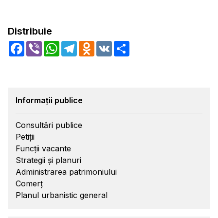
Distribuie
Facebook
Viber
WhatsApp
Telegram
Odnoklassniki
VK
Share
Informații publice
Consultări publice
Petiții
Funcții vacante
Strategii și planuri
Administrarea patrimoniului
Comerț
Planul urbanistic general