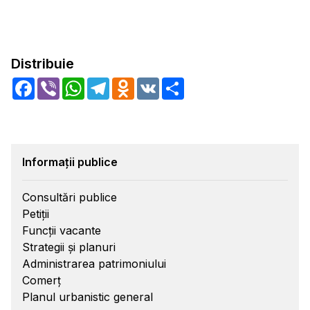
Distribuie
Facebook
Viber
WhatsApp
Telegram
Odnoklassniki
VK
Share
Informații publice
Consultări publice
Petiții
Funcții vacante
Strategii și planuri
Administrarea patrimoniului
Comerț
Planul urbanistic general