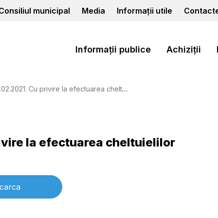
Consiliul municipal
Media
Informații utile
Contact
Informații publice
Achiziții
21. Cu privire la efectuarea cheltuielilor publice
vire la efectuarea cheltuielilor
carca