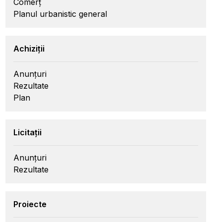
Comerț
Planul urbanistic general
Achiziții
Anunțuri
Rezultate
Plan
Licitații
Anunțuri
Rezultate
Proiecte