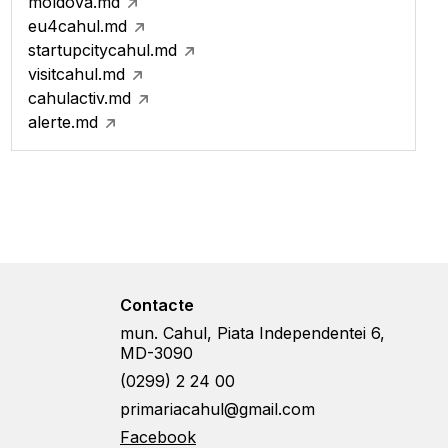
moldova.md
eu4cahul.md
startupcitycahul.md
visitcahul.md
cahulactiv.md
alerte.md
Contacte
mun. Cahul, Piata Independentei 6,
MD-3090
(0299) 2 24 00
primariacahul@gmail.com
Facebook