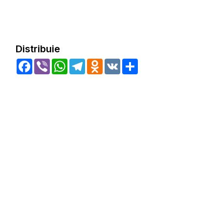
Distribuie
Facebook
Viber
WhatsApp
Telegram
Odnoklassniki
VK
Share