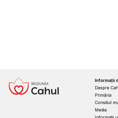
Informații 
Despre Cah
Primăria
Consiliul m
Media
Informații ut