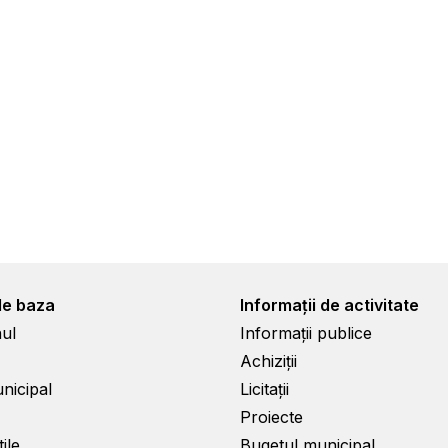
de baza
Informații de activitate
ul
Informații publice
Achiziții
unicipal
Licitații
Proiecte
ile
Bugetul municipal