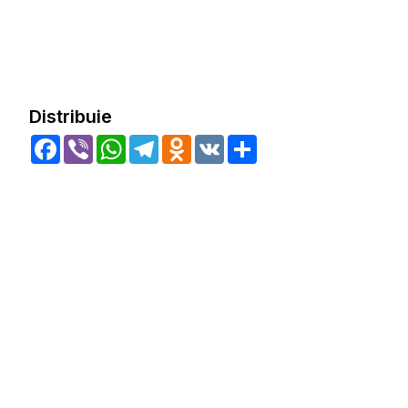
Distribuie
Facebook
Viber
WhatsApp
Telegram
Odnoklassniki
VK
Share