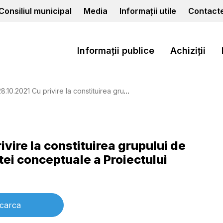
Consiliul municipal
Media
Informații utile
Contact
Informații publice
Achiziții
ituirea grupului de lucru responsabil de elaborarea notei conceptuale a Proiectului EU4Culture
ivire la constituirea grupului de
tei conceptuale a Proiectului
carca