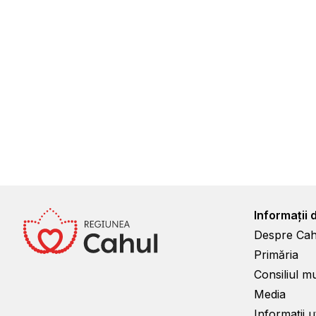
Informații 
Despre Cah
Primăria
Consiliul m
Media
Informații ut