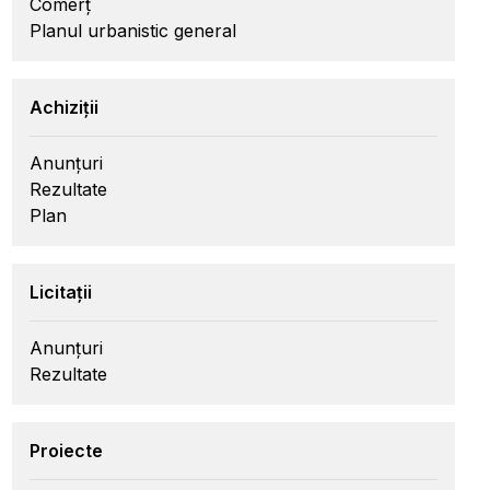
Comerț
Planul urbanistic general
Achiziții
Anunțuri
Rezultate
Plan
Licitații
Anunțuri
Rezultate
Proiecte