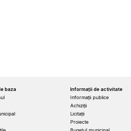
de baza
Informații de activitate
ul
Informații publice
Achiziții
unicipal
Licitații
Proiecte
ile
Bugetul municipal