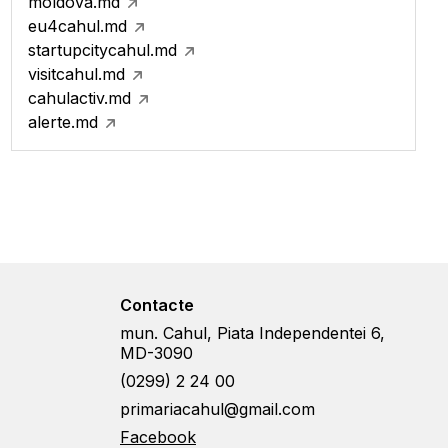
moldova.md
eu4cahul.md
startupcitycahul.md
visitcahul.md
cahulactiv.md
alerte.md
Contacte
mun. Cahul, Piata Independentei 6,
MD-3090
(0299) 2 24 00
primariacahul@gmail.com
Facebook