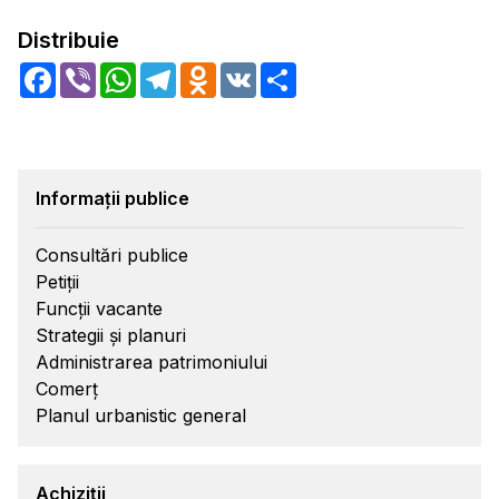
Distribuie
Facebook
Viber
WhatsApp
Telegram
Odnoklassniki
VK
Share
Informații publice
Consultări publice
Petiții
Funcții vacante
Strategii și planuri
Administrarea patrimoniului
Comerț
Planul urbanistic general
Achiziții