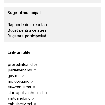
Bugetul municipal
Rapoarte de executare
Buget pentru cetățeni
Bugetare participativă
Link-uri utile
presedinte.md
parlament.md
gov.md
moldova.md
eu4cahul.md
startupcitycahul.md
visitcahul.md
cahulactiv.md