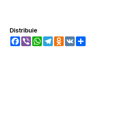
Distribuie
Facebook
Viber
WhatsApp
Telegram
Odnoklassniki
VK
Share