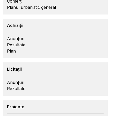
Comerț
Planul urbanistic general
Achiziții
Anunțuri
Rezultate
Plan
Licitații
Anunțuri
Rezultate
Proiecte