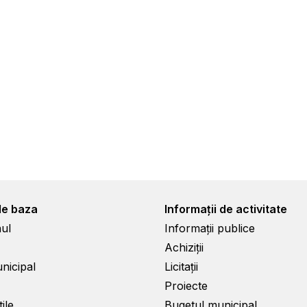
de baza
Informații de activitate
ul
Informații publice
Achiziții
unicipal
Licitații
Proiecte
ile
Bugetul municipal