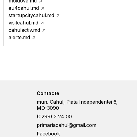
moldova.md
eu4cahul.md
startupcitycahul.md
visitcahul.md
cahulactiv.md
alerte.md
Contacte
mun. Cahul, Piata Independentei 6,
MD-3090
(0299) 2 24 00
primariacahul@gmail.com
Facebook