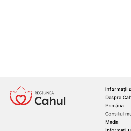
Informații 
Despre Cah
Primăria
Consiliul m
Media
Informații ut