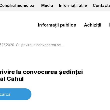
Consiliul municipal
Media
Informații utile
Contact
Informații publice
Achiziții
vire la convocarea şedinţei extraordinare a Consiliului municipal Cahul
rivire la convocarea şedinţei
pal Cahul
carca